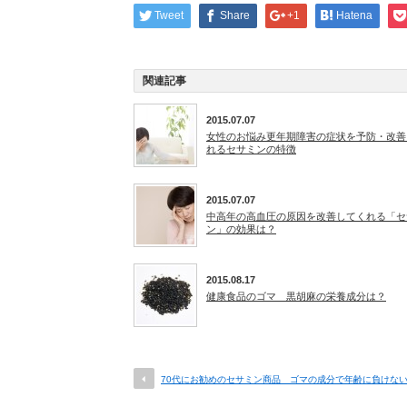
Tweet
Share
+1
Hatena
関連記事
2015.07.07
女性のお悩み更年期障害の症状を予防・改善
れるセサミンの特徴
2015.07.07
中高年の高血圧の原因を改善してくれる「セ
ン」の効果は？
2015.08.17
健康食品のゴマ 黒胡麻の栄養成分は？
70代にお勧めのセサミン商品 ゴマの成分で年齢に負けな