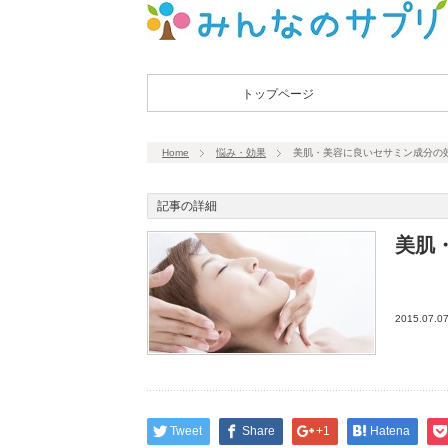
トップページ
Home
悩み・効果
美肌・美容に良いセサミン成分の
記事の詳細
美肌
2015.07.0
Tweet
Share
+1
Hatena