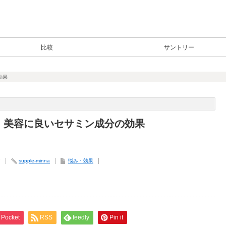
比較
サントリー
効果
・美容に良いセサミン成分の効果
7
supple-minna
悩み・効果
Pocket
RSS
feedly
Pin it