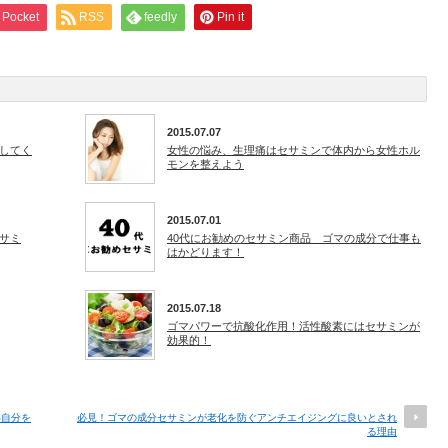
Pocket
RSS
feedly
Pin it
2015.07.07
してく
女性の悩み、生理痛はセサミンで体内から女性ホル
モンを整えよう
2015.07.01
サミ
40代にお勧めのセサミン商品 ゴマの成分で仕事も
はかどります！
2015.07.18
ゴマパワーで抗酸化作用！活性酸素にはセサミンが
効果的！
い自分を
必見！ゴマの成分セサミンが老化を防ぐアンチエイジングに良いとされ
る理由